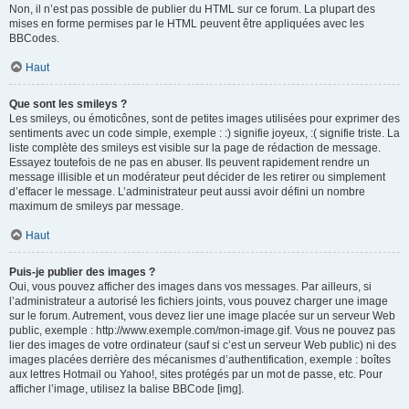
Non, il n’est pas possible de publier du HTML sur ce forum. La plupart des
mises en forme permises par le HTML peuvent être appliquées avec les
BBCodes.
Haut
Que sont les smileys ?
Les smileys, ou émoticônes, sont de petites images utilisées pour exprimer des
sentiments avec un code simple, exemple : :) signifie joyeux, :( signifie triste. La
liste complète des smileys est visible sur la page de rédaction de message.
Essayez toutefois de ne pas en abuser. Ils peuvent rapidement rendre un
message illisible et un modérateur peut décider de les retirer ou simplement
d’effacer le message. L’administrateur peut aussi avoir défini un nombre
maximum de smileys par message.
Haut
Puis-je publier des images ?
Oui, vous pouvez afficher des images dans vos messages. Par ailleurs, si
l’administrateur a autorisé les fichiers joints, vous pouvez charger une image
sur le forum. Autrement, vous devez lier une image placée sur un serveur Web
public, exemple : http://www.exemple.com/mon-image.gif. Vous ne pouvez pas
lier des images de votre ordinateur (sauf si c’est un serveur Web public) ni des
images placées derrière des mécanismes d’authentification, exemple : boîtes
aux lettres Hotmail ou Yahoo!, sites protégés par un mot de passe, etc. Pour
afficher l’image, utilisez la balise BBCode [img].