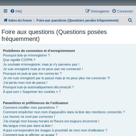
FAQ
S’enregistrer
Connexion
R
Index du forum
Foire aux questions (Questions posées fréquemment)
e
Foire aux questions (Questions posées
c
fréquemment)
h
e
Problèmes de connexion et d’enregistrement
Pourquoi dois-je m’enregistrer ?
r
Que signifie COPPA ?
c
Je souhaite m’enregistrer, mais je n’y parviens pas !
Je suis enregistré mais je ne peux pas me connecter !
h
Pourquoi ne puis-je pas me connecter ?
Je me suis enregistré par le passé mais je ne peux plus me connecter ?!
e
J’ai perdu mon mot de passe !
r
Pourquoi suis-je automatiquement déconnecté ?
À quoi sert « Supprimer les cookies » ?
Paramètres et préférences de l’utilisateur
Comment modifier mes paramètres ?
Comment empêcher mon nom d’apparaître dans la liste des membres connectés ?
Les heures ne sont pas correctes !
J’ai changé mon fuseau horaire et l’heure est toujours incorrecte !
Ma langue n’est pas dans la liste !
A quoi correspondent les images à proximité de mon nom d’utilisateur ?
Comment puis-je afficher un avatar ?