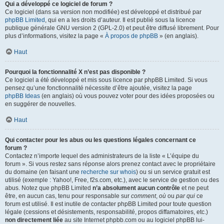
Qui a développé ce logiciel de forum ?
Ce logiciel (dans sa version non modifiée) est développé et distribué par
phpBB Limited
, qui en a les droits d’auteur. Il est publié sous la licence
publique générale GNU version 2 (GPL-2.0) et peut être diffusé librement. Pour
plus d’informations, visitez la page «
À propos de phpBB
» (en anglais).
Haut
Pourquoi la fonctionnalité X n’est pas disponible ?
Ce logiciel a été développé et mis sous licence par phpBB Limited. Si vous
pensez qu’une fonctionnalité nécessite d’être ajoutée, visitez la page
phpBB Ideas
(en anglais) où vous pouvez voter pour des idées proposées ou
en suggérer de nouvelles.
Haut
Qui contacter pour les abus ou les questions légales concernant ce
forum ?
Contactez n’importe lequel des administrateurs de la liste « L’équipe du
forum ». Si vous restez sans réponse alors prenez contact avec le propriétaire
du domaine (en faisant une
recherche sur whois
) ou si un service gratuit est
utilisé (exemple : Yahoo!, Free, f2s.com, etc.), avec le service de gestion ou des
abus. Notez que phpBB Limited
n’a absolument aucun contrôle
et ne peut
être, en aucun cas, tenu pour responsable sur
comment
,
où
ou
par qui
ce
forum est utilisé. Il est inutile de contacter phpBB Limited pour toute question
légale (cessions et désistements, responsabilité, propos diffamatoires, etc.)
non directement liée
au site Internet phpbb.com ou au logiciel phpBB lui-