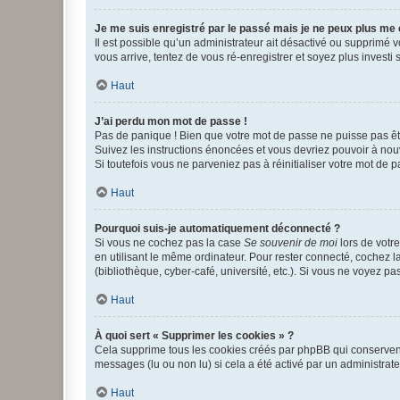
Je me suis enregistré par le passé mais je ne peux plus me
Il est possible qu’un administrateur ait désactivé ou supprimé 
vous arrive, tentez de vous ré-enregistrer et soyez plus investi s
Haut
J’ai perdu mon mot de passe !
Pas de panique ! Bien que votre mot de passe ne puisse pas être
Suivez les instructions énoncées et vous devriez pouvoir à no
Si toutefois vous ne parveniez pas à réinitialiser votre mot de 
Haut
Pourquoi suis-je automatiquement déconnecté ?
Si vous ne cochez pas la case
Se souvenir de moi
lors de votr
en utilisant le même ordinateur. Pour rester connecté, cochez 
(bibliothèque, cyber-café, université, etc.). Si vous ne voyez pa
Haut
À quoi sert « Supprimer les cookies » ?
Cela supprime tous les cookies créés par phpBB qui conservent v
messages (lu ou non lu) si cela a été activé par un administra
Haut