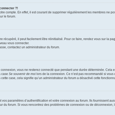
 connecter ?!
votre compte. En effet, il est courant de supprimer régulièrement les membres ne pos
ur le forum.
 récupéré, il peut facilement être réinitialisé. Pour ce faire, rendez vous sur la p
uveau vous connecter.
passe, contactez un administrateur du forum.
e connexion, vous ne resterez connecté que pendant une durée déterminée. Cela em
la case
Se souvenir de moi
lors de la connexion. Ce n’est pas recommandé si vous u
s cette case, cela signifie qu’un administrateur du forum a désactivé cette fonctionna
os paramètres d’authentification et votre connexion au forum. Ils fournissent aussi
teur du forum. Si vous rencontrez des problèmes de connexion ou de déconnexion, l