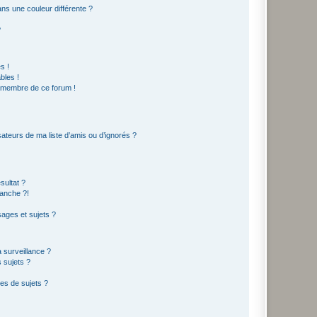
s une couleur différente ?
?
s !
bles !
n membre de ce forum !
ateurs de ma liste d’amis ou d’ignorés ?
sultat ?
anche ?!
ages et sujets ?
a surveillance ?
 sujets ?
es de sujets ?