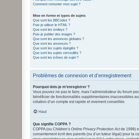
Comment remonter mon sujet ?
Mise en forme et types de sujets
Que sont les BBCodes ?
Puis-je utiliser le HTML ?
Que sont les smileys ?
Puis-je publier des images ?
Que sont les annonces globales ?
Que sont les annonces ?
Que sont les sujets épinglés ?
Que sont les sujets verrouillés ?
Que sont les icônes de sujet ?
Problèmes de connexion et d’enregistrement
Pourquoi dois-je m’enregistrer ?
Vous pouvez ne pas le faire, mais l’administrateur du forum peu
bénéficier de fonctionnalités supplémentaires inaccessibles au
création d’un compte est rapide et vivement conseillée.
Haut
Que signifie COPPA ?
COPPA (ou
Children’s Online Privacy Protection Act
de 1998) es
consentement écrit des parents (ou d’un tuteur légal) pour la c