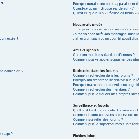
 ?!
Pourquoi certains membres apparaissent dan
Qu’est-ce qu’un « Groupe par défaut » ?
Qu’est-ce que le lien « L’équipe du forum » 
Messagerie privée
Je ne peux pas envoyer de messages privé
Je reçois sans arrêt des messages indésira
 connectés ?
J’ai reçu un spam ou un courriel abusif d’u
Amis et ignorés
Que sont mes listes d’amis et d’ignorés ?
?
Comment puis-je ajouter/supprimer des utilis
Recherche dans les forums
e connecter !?
Comment rechercher dans les forums ?
Pourquoi ma recherche ne renvoie aucun ré
Pourquoi ma recherche renvoie une page bl
Comment rechercher des membres ?
Comment puis-je trouver mes propres mess
Surveillance et favoris
Quelle est la différence entre les favoris et l
Comment mettre en favoris ou surveiller des
Comment surveiller des forums ?
Comment puis-je supprimer mes surveillanc
message ?
Fichiers joints