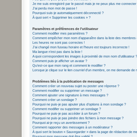
Je me suis enregistré par le passé mais je ne peux plus me connecter
J’ai perdu mon mot de passe !
Pourquoi suis-je automatiquement déconnecté ?
À quoi sert « Supprimer les cookies » ?
Paramètres et préférences de l’utilisateur
Comment modifier mes paramètres ?
Comment empêcher mon nom d’apparaître dans la liste des membres
Les heures ne sont pas correctes !
J’ai changé mon fuseau horaire et l’heure est toujours incorrecte !
Ma langue n’est pas dans la liste !
A quoi correspondent les images à proximité de mon nom d’utilisateur 
Comment puis-je afficher un avatar ?
Qu’est-ce que mon rang et comment le modifier ?
Lorsque je clique sur le lien
courriel
d’un membre, on me demande de m
Problèmes liés à la publication de messages
Comment créer un nouveau sujet ou poster une réponse ?
Comment modifier ou supprimer un message ?
Comment ajouter une signature à mes messages ?
Comment créer un sondage ?
Pourquoi ne puis-je pas ajouter plus d’options à mon sondage ?
Comment modifier ou supprimer un sondage ?
Pourquoi ne puis-je pas accéder à un forum ?
Pourquoi ne puis-je pas joindre des fichiers à mon message ?
Pourquoi ai-je reçu un avertissement ?
Comment rapporter des messages à un modérateur ?
À quoi sert le bouton « Sauvegarder » dans la page de rédaction de 
Pourquoi mon message doit être validé ?