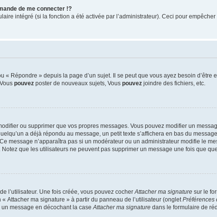
mande de me connecter !?
re intégré (si la fonction a été activée par l’administrateur). Ceci pour empêcher l’u
 « Répondre » depuis la page d’un sujet. Il se peut que vous ayez besoin d’être e
: Vous
pouvez
poster de nouveaux sujets, Vous
pouvez
joindre des fichiers, etc.
modifier ou supprimer que vos propres messages. Vous pouvez modifier un message
lqu’un a déjà répondu au message, un petit texte s’affichera en bas du message ind
n. Ce message n’apparaîtra pas si un modérateur ou un administrateur modifie le mes
ive. Notez que les utilisateurs ne peuvent pas supprimer un message une fois que qu
e l’utilisateur. Une fois créée, vous pouvez cocher
Attacher ma signature
sur le fo
 « Attacher ma signature » à partir du panneau de l’utilisateur (onglet
Préférences 
 à un message en décochant la case
Attacher ma signature
dans le formulaire de ré