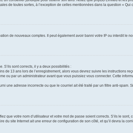
tez un conseiller juridique pour obtenir son avis. Notez que phpBB Limited et les pr
gales de toutes sortes, à l’exception de celles mentionnées dans la question « Qui
réation de nouveaux comptes. Il peut également avoir banni votre IP ou interdit le no
 S’ils sont corrects, il y a deux possibilités :
ins de 13 ans lors de l’enregistrement, alors vous devrez suivre les instructions r
me ou par un administrateur avant que vous puissiez vous connecter. Cette informat
rni une adresse incorrecte ou que le courriel ait été traité par un filtre anti-spam. S
iez que votre nom d’utilisateur et votre mot de passe soient corrects. S’ils le sont,
e du site Internet ait une erreur de configuration de son côté, et qu’il devra la corri