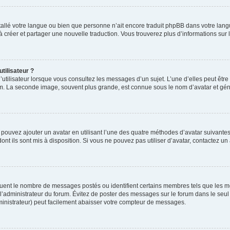
installé votre langue ou bien que personne n’ait encore traduit phpBB dans votre l
s à créer et partager une nouvelle traduction. Vous trouverez plus d’informations sur l
tilisateur ?
utilisateur lorsque vous consultez les messages d’un sujet. L’une d’elles peut êtr
rum. La seconde image, souvent plus grande, est connue sous le nom d’avatar et 
s pouvez ajouter un avatar en utilisant l’une des quatre méthodes d’avatar suivantes 
ont ils sont mis à disposition. Si vous ne pouvez pas utiliser d’avatar, contactez un
iquent le nombre de messages postés ou identifient certains membres tels que les 
ar l’administrateur du forum. Évitez de poster des messages sur le forum dans le seu
ministrateur) peut facilement abaisser votre compteur de messages.