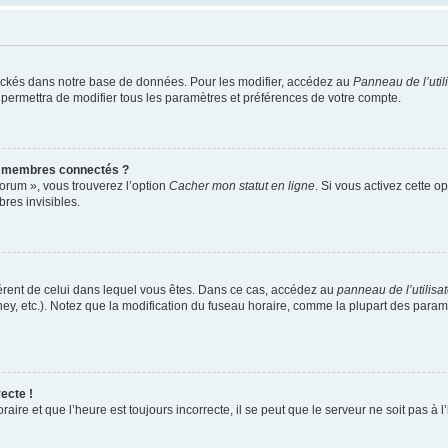
ockés dans notre base de données. Pour les modifier, accédez au
Panneau de l’util
 permettra de modifier tous les paramètres et préférences de votre compte.
s membres connectés ?
forum », vous trouverez l’option
Cacher mon statut en ligne
. Si vous activez cette o
es invisibles.
ifférent de celui dans lequel vous êtes. Dans ce cas, accédez au
panneau de l’utilisa
ney, etc.). Notez que la modification du fuseau horaire, comme la plupart des para
ecte !
aire et que l’heure est toujours incorrecte, il se peut que le serveur ne soit pas à