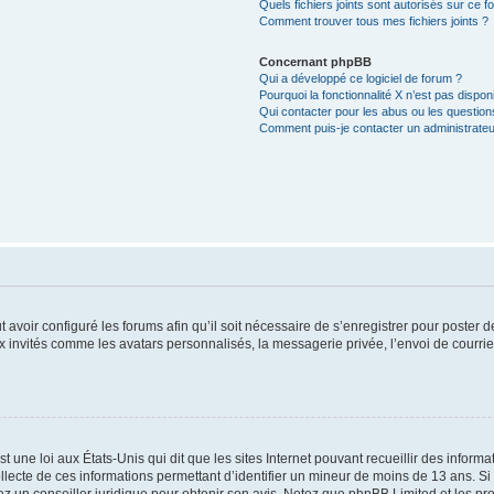
Quels fichiers joints sont autorisés sur ce f
Comment trouver tous mes fichiers joints ?
Concernant phpBB
Qui a développé ce logiciel de forum ?
Pourquoi la fonctionnalité X n’est pas dispon
Qui contacter pour les abus ou les questio
Comment puis-je contacter un administrateu
t avoir configuré les forums afin qu’il soit nécessaire de s’enregistrer pour poster
x invités comme les avatars personnalisés, la messagerie privée, l’envoi de courri
t une loi aux États-Unis qui dit que les sites Internet pouvant recueillir des infor
ollecte de ces informations permettant d’identifier un mineur de moins de 13 ans. S