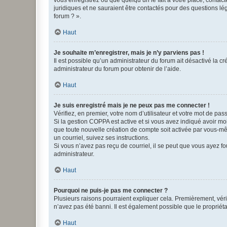
vous enregistrez ou que quelqu’un le fait à votre place, contac
juridiques et ne sauraient être contactés pour des questions lé
forum ? ».
Haut
Je souhaite m’enregistrer, mais je n’y parviens pas !
Il est possible qu’un administrateur du forum ait désactivé la c
administrateur du forum pour obtenir de l’aide.
Haut
Je suis enregistré mais je ne peux pas me connecter !
Vérifiez, en premier, votre nom d’utilisateur et votre mot de passe.
Si la gestion COPPA est active et si vous avez indiqué avoir mo
que toute nouvelle création de compte soit activée par vous-mê
un courriel, suivez ses instructions.
Si vous n’avez pas reçu de courriel, il se peut que vous ayez fou
administrateur.
Haut
Pourquoi ne puis-je pas me connecter ?
Plusieurs raisons pourraient expliquer cela. Premièrement, vérif
n’avez pas été banni. Il est également possible que le propriétair
Haut