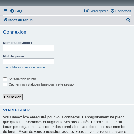
FAQ
S’enregistrer
Connexion
R
Index du forum
e
Connexion
c
h
Nom d’utilisateur :
e
r
Mot de passe :
c
J’ai oublié mon mot de passe
h
e
Se souvenir de moi
Cacher mon statut en ligne pour cette session
r
S’ENREGISTRER
Vous devez être enregistré pour vous connecter. L’enregistrement ne prend
que quelques secondes et augmente vos possibilités. L’administrateur du
forum peut également accorder des permissions additionnelles aux membres
du forum. Avant de vous enregistrer, assurez-vous d’avoir pris connaissance