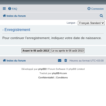
FAQ
Connexion
R
Index du forum
e
Langue :
c
- Enregistrement
h
Pour continuer l’enregistrement, indiquez votre date de naissance.
e
r
c
h
Index du forum
Heures au format
UTC+03:00
e
r
Développé par
phpBB
® Forum Software © phpBB Limited
Traduit par
phpBB-fr.com
Confidentialité
|
Conditions