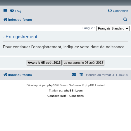
FAQ
Connexion
R
Index du forum
e
Langue :
c
- Enregistrement
h
Pour continuer l’enregistrement, indiquez votre date de naissance.
e
r
c
h
Index du forum
Heures au format
UTC+03:00
e
r
Développé par
phpBB
® Forum Software © phpBB Limited
Traduit par
phpBB-fr.com
Confidentialité
|
Conditions