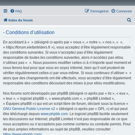
FAQ
S’enregistrer
Connexion
R
Index du forum
e
- Conditions d’utilisation
c
h
En accédant à « » (désigné ci-après par « nous », « notre », « nos », « »,
« https://forum.elefantriders.fr »), vous acceptez d’être légalement responsable
e
des conditions suivantes. Si vous n’acceptez pas d’être légalement
r
responsable de toutes les conditions suivantes, alors n’accédez pas et/ou
n’utilisez pas « ». Nous pouvons modifier celles-ci à n’importe quel moment et
c
nous ferons tout pour que vous en soyez informé, bien qu’il soit prudent de
h
vérifier régulièrement celles-ci par vous-même. Si vous continuez d’utiliser « »
alors que des changements ont été effectués, vous acceptez d’être légalement
e
responsable des conditions découlant des mises à jour et/ou modifications.
r
Nos forums sont développés par phpBB (désigné ci-après par « ils », « eux »,
« leur », « logiciel phpBB », « www.phpbb.com », « phpBB Limited »,
« Équipes phpBB ») qui est un script libre de forum, déclaré sous la licence «
GNU General Public License v2
» (désigné ci-après par « GPL ») et qui peut
être téléchargé depuis
www.phpbb.com
. Le logiciel phpBB facilite seulement
les discussions sur Internet. phpBB Limited n’est pas responsable de ce que
nous acceptons ou n’acceptons pas comme contenu ou conduite permis. Pour
de plus amples informations au sujet de phpBB, veuillez consulter :
https://www.phpbb.com/
.