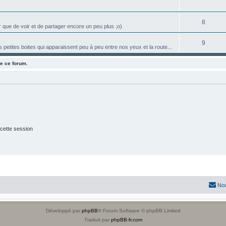
8
r que de voir et de partager encore un peu plus ;o)
9
 petites boites qui apparaissent peu à peu entre nos yeux et la route...
e ce forum.
cette session
Nou
Développé par
phpBB
® Forum Software © phpBB Limited
Traduit par
phpBB-fr.com