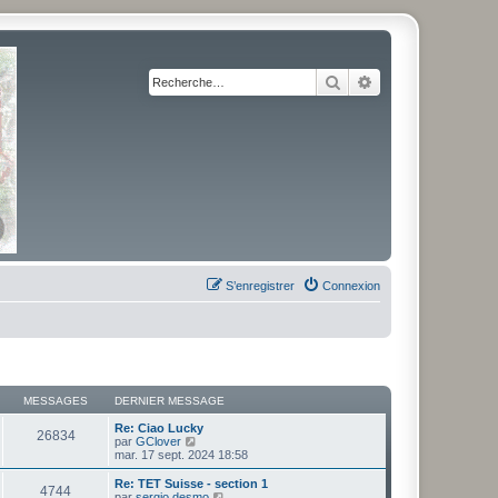
Rechercher
Recherche avancé
S’enregistrer
Connexion
MESSAGES
DERNIER MESSAGE
Re: Ciao Lucky
26834
V
par
GClover
o
mar. 17 sept. 2024 18:58
i
r
Re: TET Suisse - section 1
4744
l
V
par
sergio desmo