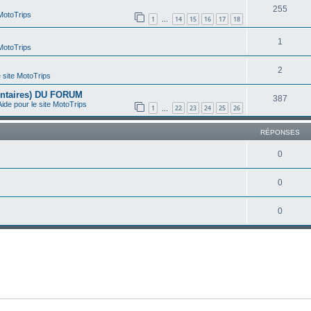
255
 MotoTrips
1
14
15
16
17
18
…
1
 MotoTrips
2
e site MotoTrips
taires) DU FORUM
387
Aide pour le site MotoTrips
1
22
23
24
25
26
…
RÉPONSES
0
0
0