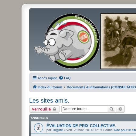
Accès rapide
FAQ
Index du forum
Documents & informations (CONSULTAT
Les sites amis.
Rechercher
Recher
Verrouillé
ANNONCES
ÉVALUATION DE PRIX COLLECTIVE.
par
To@ne
»
ven. 28 nov. 2014 00:19
» dans
Aide pour le si