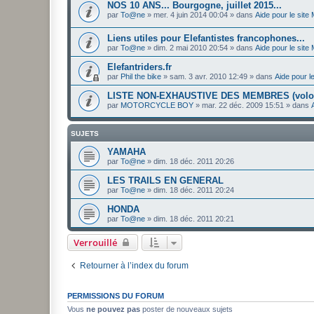
NOS 10 ANS... Bourgogne, juillet 2015...
par
To@ne
»
mer. 4 juin 2014 00:04
» dans
Aide pour le site
Liens utiles pour Elefantistes francophones...
par
To@ne
»
dim. 2 mai 2010 20:54
» dans
Aide pour le site
Elefantriders.fr
par
Phil the bike
»
sam. 3 avr. 2010 12:49
» dans
Aide pour l
LISTE NON-EXHAUSTIVE DES MEMBRES (volon
par
MOTORCYCLE BOY
»
mar. 22 déc. 2009 15:51
» dans
SUJETS
YAMAHA
par
To@ne
»
dim. 18 déc. 2011 20:26
LES TRAILS EN GENERAL
par
To@ne
»
dim. 18 déc. 2011 20:24
HONDA
par
To@ne
»
dim. 18 déc. 2011 20:21
Verrouillé
Retourner à l’index du forum
PERMISSIONS DU FORUM
Vous
ne pouvez pas
poster de nouveaux sujets