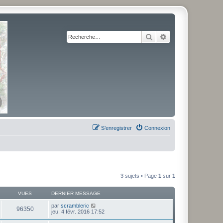
Rechercher
Recherche avancé
S’enregistrer
Connexion
3 sujets • Page
1
sur
1
VUES
DERNIER MESSAGE
par
scrambleric
96350
jeu. 4 févr. 2016 17:52